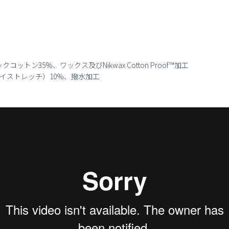
ックコットン35%、ワックス及び
Nikwax Cotton Proof™
加工
イストレッチ）10%、撥水加工