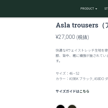
PRODUCT
S
sers（アスラ トラウザー）
Asla trouse
¥
27,000
(税抜)
快適な4ウェイストレッチ生地を
膝、背中、裾に補強が施されてい
す。
サイズ：
46 – 52
カラー：#19BK ブラック, #38D
サイズガイドは
こちら